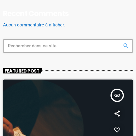
Recent Comments
Aucun commentaire à afficher.
search
FEATURED POST
insert_link