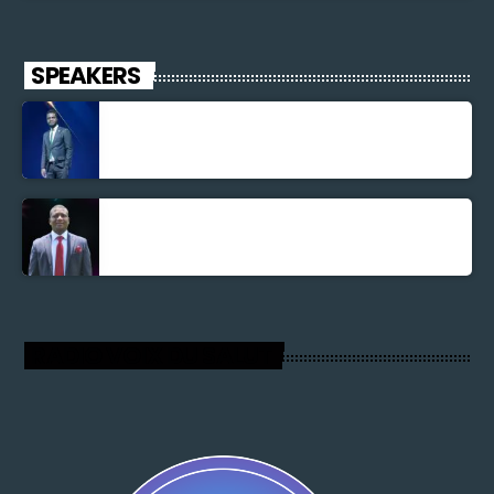
SPEAKERS
Jonel M Elusme
Parnel Elusme
RADIO VOIX DU SALUT