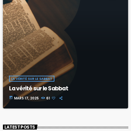
LA VÉRITÉ SUR LE SABBAT
La vérité sur le Sabbat
today
MARS 17, 2025
61
LATEST POSTS