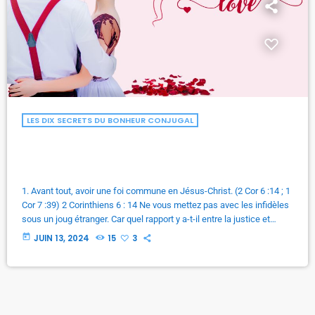
LES DIX SECRETS DU BONHEUR CONJUGAL
Les dix secrets du bonheur
conjugal
1. Avant tout, avoir une foi commune en Jésus-Christ. (2 Cor 6 :14 ; 1
Cor 7 :39) 2 Corinthiens 6 : 14 Ne vous mettez pas avec les infidèles
sous un joug étranger. Car quel rapport y a-t-il entre la justice et
l'iniquité? ou qu'y a-t-il de commun entre la lumière et les ténèbres?
today
JUIN 13, 2024
15
3
2. Maintenir et cultiver le respect mutuel. (1 Cor 10 :24 ; Phil 2 :2-4 […]