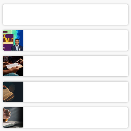
« HOT TOPIC »
Rosée Matinale
Le dernier Roi de la Terre
La vérité sur le Sabbat
La vérité sur le Retour de Jésus