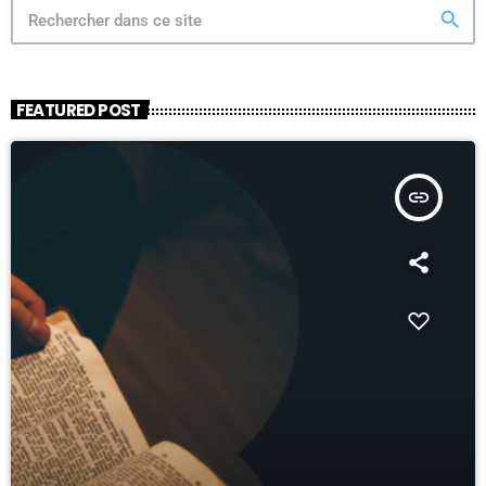
search
FEATURED POST
insert_link