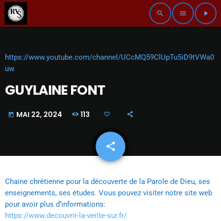
search
menu
play_arrow
https://www.youtube.com/channel/UCcMQ59ClUpTu5iD9tVWa0
uw
GUYLAINE FONT
113
MAI 22, 2024
today
share
email
Chaine chrétienne pour la découverte de la Parole de Dieu, ses
enseignements, ses études. Vous pouvez visiter notre site web
pour avoir plus d’informations:
https://www.decouvrir-la-verite-sur.fr/