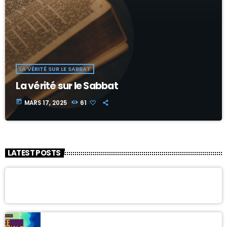
LA VÉRITÉ SUR LE SABBAT
La vérité sur le Sabbat
today
MARS 17, 2025
61
LATEST POSTS
« HOT TOPIC »