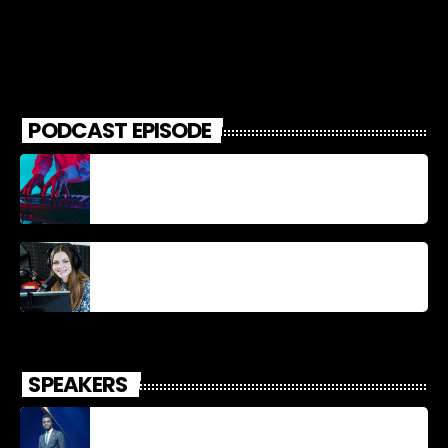
PODCAST EPISODE
Découverte Musicale
La santé et la Bible
SPEAKERS
Jonel M Elusme