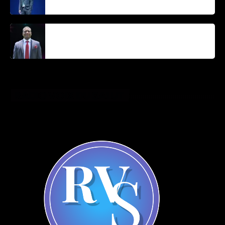
Parnel Elusme
RADIO VOIX DU SALUT