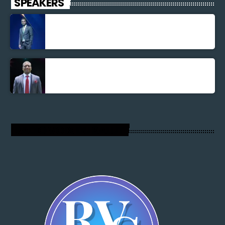
SPEAKERS
Jonel M Elusme
Parnel Elusme
RADIO VOIX DU SALUT