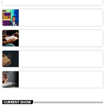
Rosée Matinale
Le dernier Roi de la Terre
La vérité sur le Sabbat
La vérité sur le Retour de Jésus
CURRENT SHOW