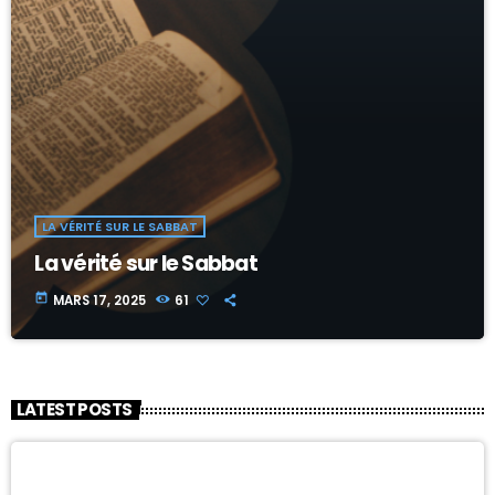
LA VÉRITÉ SUR LE SABBAT
La vérité sur le Sabbat
today
MARS 17, 2025
61
LATEST POSTS
« HOT TOPIC »