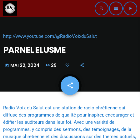
search
menu
play_arrow
http://www.youtube.com/@RadioVoixduSalut
PARNEL ELUSME
29
MAI 22, 2024
today
share
email
Radio Voix du Salut est une station de radio chrétienne qui
diffuse des programmes de qualité pour inspirer, encourager et
édifier les auditeurs dans leur foi. Avec une variété de
programmes, y compris des sermons, des témoignages, de la
musique chrétienne et des discussions sur des thèmes actuels,