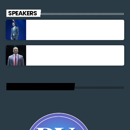
SPEAKERS
Jonel M Elusme
Parnel Elusme
RADIO VOIX DU SALUT