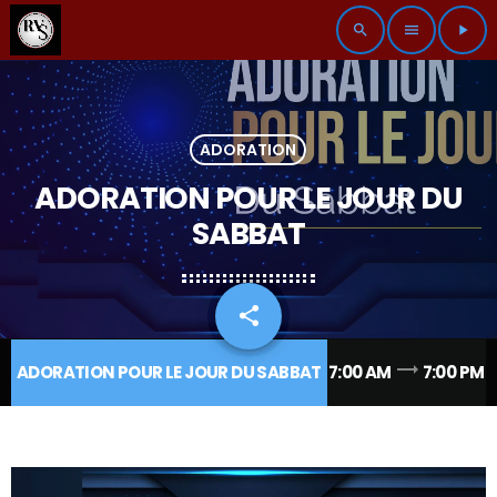
search
menu
play_arrow
ADORATION
ADORATION POUR LE JOUR DU
SABBAT
share
email
trending_flat
ADORATION POUR LE JOUR DU SABBAT
7:00 AM
7:00 PM