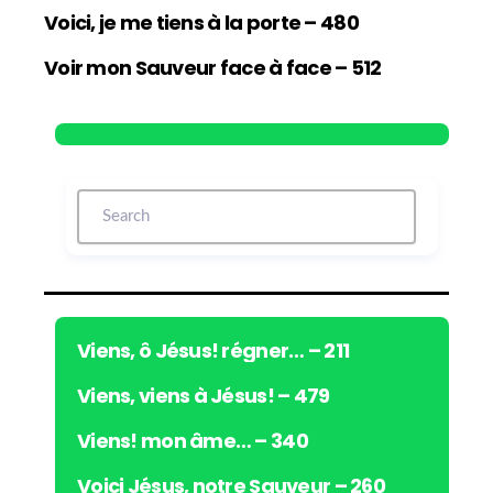
Voici, je me tiens à la porte – 480
Voir mon Sauveur face à face – 512
Viens, ô Jésus! régner… – 211
Viens, viens à Jésus! – 479
Viens! mon âme… – 340
Voici Jésus, notre Sauveur – 260