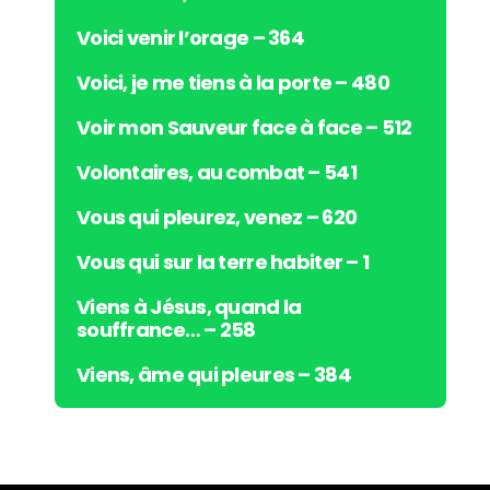
Voici venir l’orage – 364
Voici, je me tiens à la porte – 480
Voir mon Sauveur face à face – 512
Volontaires, au combat – 541
Vous qui pleurez, venez – 620
Vous qui sur la terre habiter – 1
Viens à Jésus, quand la
souffrance… – 258
Viens, âme qui pleures – 384