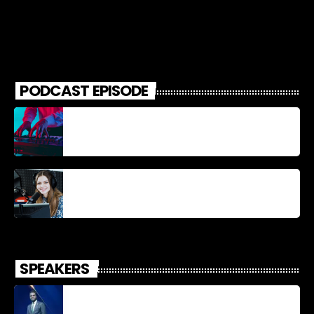
PODCAST EPISODE
Découverte Musicale
La santé et la Bible
SPEAKERS
Jonel M Elusme