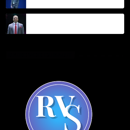
Parnel Elusme
RADIO VOIX DU SALUT