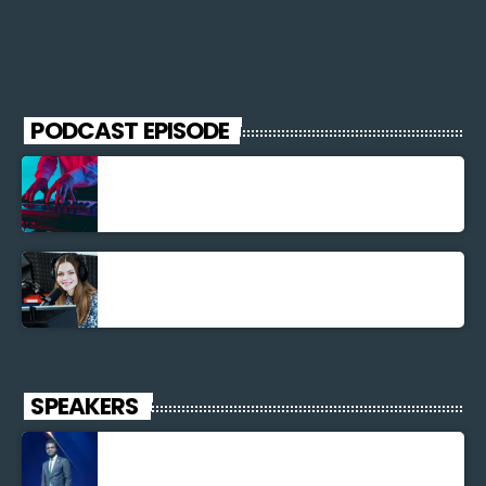
PODCAST EPISODE
Découverte Musicale
La santé et la Bible
SPEAKERS
Jonel M Elusme