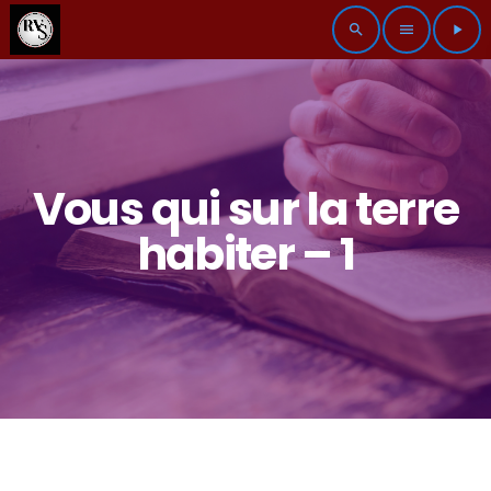
search
menu
play_arrow
Vous qui sur la terre
habiter – 1