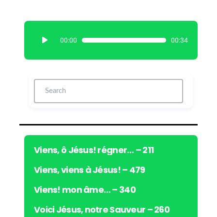
L
00:00
00:34
e
c
t
e
u
r
a
u
d
i
Viens, ô Jésus! régner… – 211
o
Viens, viens à Jésus! – 479
Viens! mon âme… – 340
Voici Jésus, notre Sauveur – 260