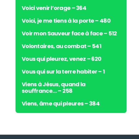
Voici venir l’orage – 364
Voici, je me tiens à la porte – 480
Voir mon Sauveur face à face – 512
Volontaires, au combat – 541
Vous qui pleurez, venez – 620
Vous qui sur la terre habiter – 1
Viens à Jésus, quand la
souffrance… – 258
Viens, âme qui pleures – 384