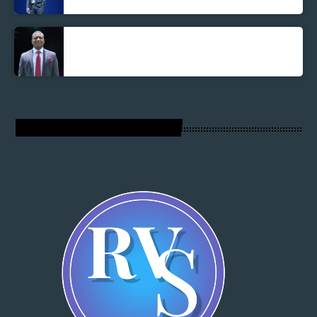
Parnel Elusme
RADIO VOIX DU SALUT