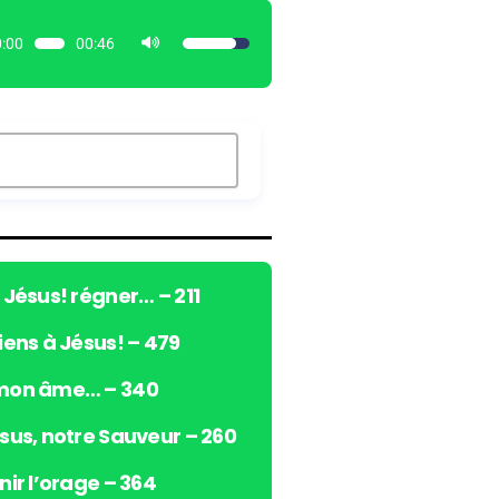
:00
00:46
U
t
i
l
i
s
e
z
l
e
ô Jésus! régner… – 211
s
viens à Jésus! – 479
f
l
 mon âme… – 340
è
c
ésus, notre Sauveur – 260
h
e
nir l’orage – 364