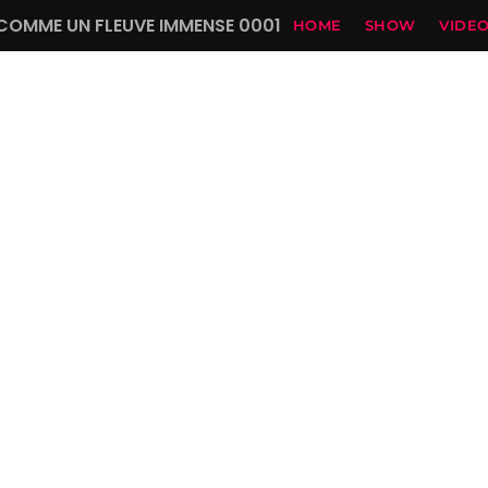
COMME UN FLEUVE IMMENSE 0001
HOME
SHOW
VIDE
RVS
HOME
SHOW
VIDEOS
DJS
Voici Jésu