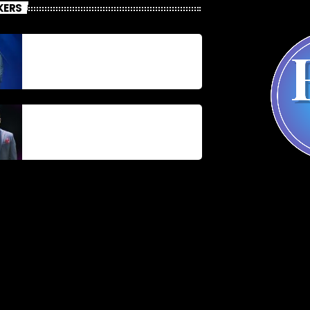
KERS
Jonel M Elusme
Parnel Elusme