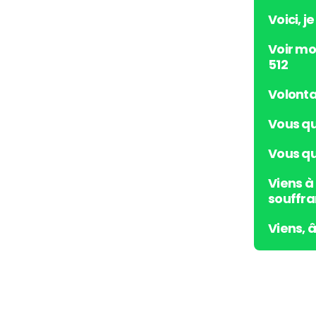
Voici, j
Voir mo
512
Volonta
Vous qu
Vous qui
Viens à
souffra
Viens, 