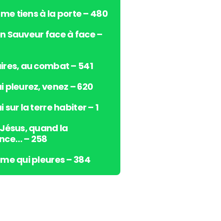
s
e me tiens à la porte – 480
h
a
n Sauveur face à face –
u
t
/
ires, au combat – 541
b
i pleurez, venez – 620
a
s
 sur la terre habiter – 1
p
o
 Jésus, quand la
u
nce… – 258
r
a
âme qui pleures – 384
u
g
m
e
n