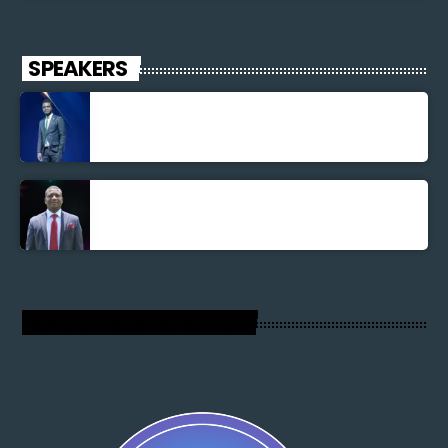
SPEAKERS
Jonel M Elusme
Parnel Elusme
RADIO VOIX DU SALUT