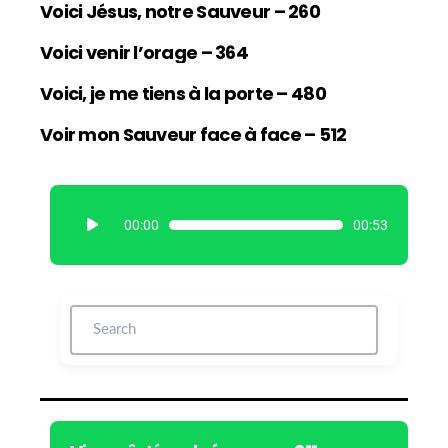
Voici Jésus, notre Sauveur – 260
Voici venir l’orage – 364
Voici, je me tiens à la porte – 480
Voir mon Sauveur face à face – 512
L
00:00
00:53
e
c
t
e
u
r
a
u
d
i