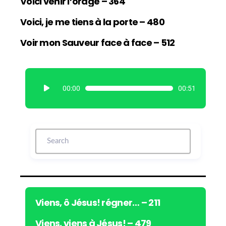
Voici venir l’orage – 364
Voici, je me tiens à la porte – 480
Voir mon Sauveur face à face – 512
L
00:00
00:51
e
c
t
e
u
r
a
u
d
i
Viens, ô Jésus! régner… – 211
o
Viens, viens à Jésus! – 479