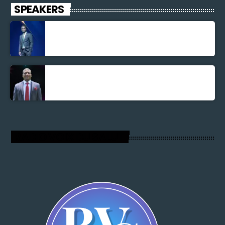
SPEAKERS
Jonel M Elusme
Parnel Elusme
RADIO VOIX DU SALUT