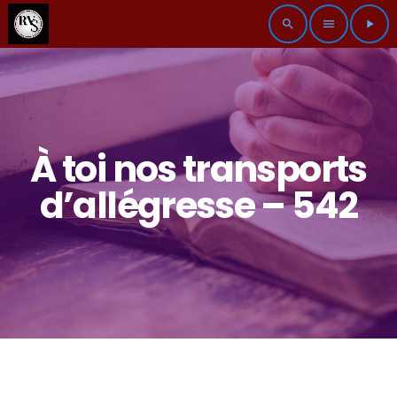
search
menu
play_arrow
À toi nos transports
d’allégresse – 542