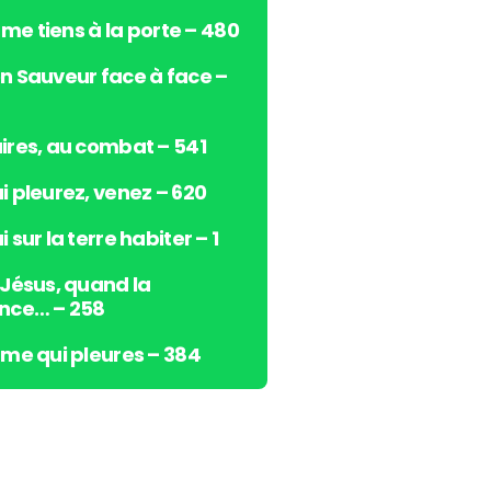
s
e me tiens à la porte – 480
h
a
n Sauveur face à face –
u
t
/
ires, au combat – 541
b
i pleurez, venez – 620
a
s
 sur la terre habiter – 1
p
o
 Jésus, quand la
u
nce… – 258
r
a
âme qui pleures – 384
u
g
m
e
n