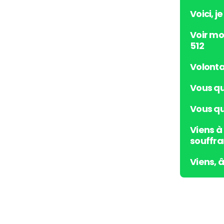
Voici, j
Voir mo
512
Volonta
Vous qu
Vous qui
Viens à
souffra
Viens, 