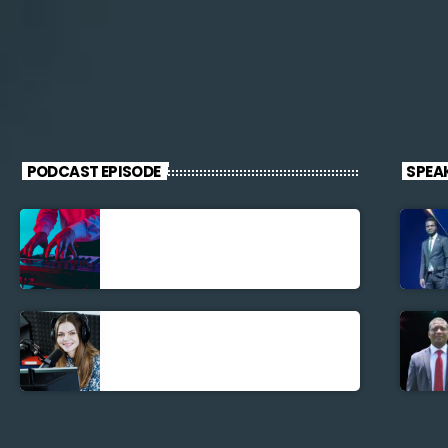
PODCAST EPISODE
SPEA
Découverte
Musicale
La santé et la
Bible