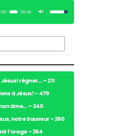
:00
00:46
U
t
i
l
i
s
e
z
l
e
ô Jésus! régner… – 211
s
viens à Jésus! – 479
f
l
 mon âme… – 340
è
c
ésus, notre Sauveur – 260
h
e
nir l’orage – 364