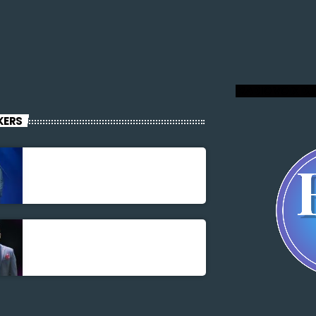
RADIO VOIX DU
KERS
Jonel M Elusme
Parnel Elusme