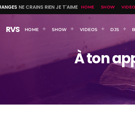
UANGES
NE CRAINS RIEN JE T'AIME
HOME
SHOW
VIDE
RVS
HOME
SHOW
VIDEOS
DJS
À ton app