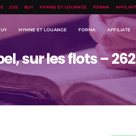
OS
DJS
BUY
HYMNE ET LOUANGE
FORMA
AFFILIAT
BUY
HYMNE ET LOUANGE
FORMA
AFFILIATE
el, sur les flots – 262