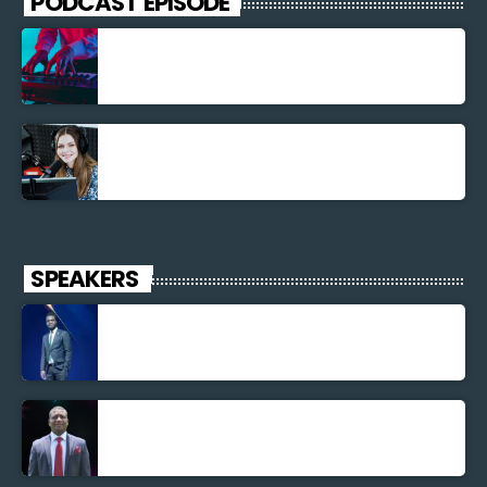
PODCAST EPISODE
Découverte Musicale
La santé et la Bible
SPEAKERS
Jonel M Elusme
Parnel Elusme