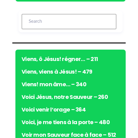
c
t
e
u
r
a
u
d
i
Viens, ô Jésus! régner… – 211
o
Viens, viens à Jésus! – 479
Viens! mon âme… – 340
Voici Jésus, notre Sauveur – 260
Voici venir l’orage – 364
Voici, je me tiens à la porte – 480
Voir mon Sauveur face à face – 512