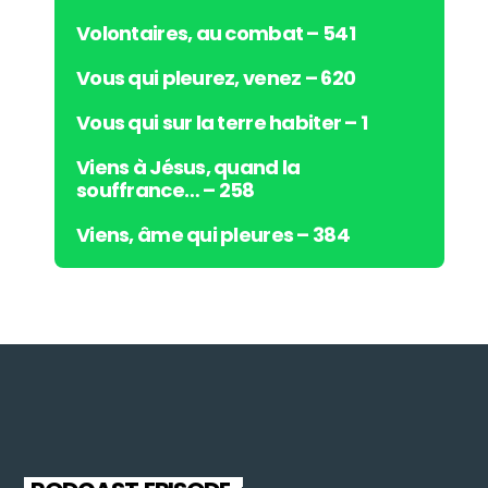
Volontaires, au combat – 541
Vous qui pleurez, venez – 620
Vous qui sur la terre habiter – 1
Viens à Jésus, quand la
souffrance… – 258
Viens, âme qui pleures – 384