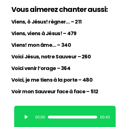
Vous aimerez chanter aussi:
Viens, ô Jésus! régner… – 211
Viens, viens à Jésus! – 479
Viens! mon âme… – 340
Voici Jésus, notre Sauveur – 260
Voici venir l’orage – 364
Voici, je me tiens à la porte – 480
Voir mon Sauveur face à face – 512
L
00:00
00:43
e