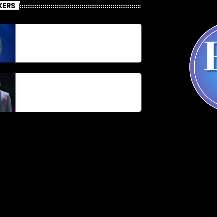
KERS
Jonel M Elusme
Parnel Elusme