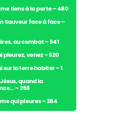
s
e me tiens à la porte – 480
h
a
n Sauveur face à face –
u
t
/
ires, au combat – 541
b
i pleurez, venez – 620
a
s
 sur la terre habiter – 1
p
o
 Jésus, quand la
u
nce… – 258
r
a
âme qui pleures – 384
u
g
m
e
n