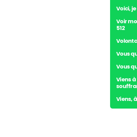
Voici, j
Voir mo
512
Volonta
Vous qu
Vous qui
Viens à
souffra
Viens, 