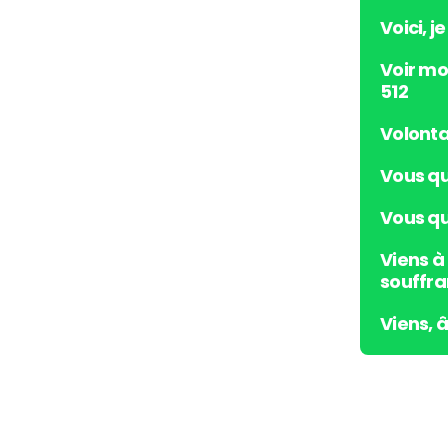
Voici, j
Voir mo
512
Volonta
Vous qu
Vous qui
Viens à
souffra
Viens, 