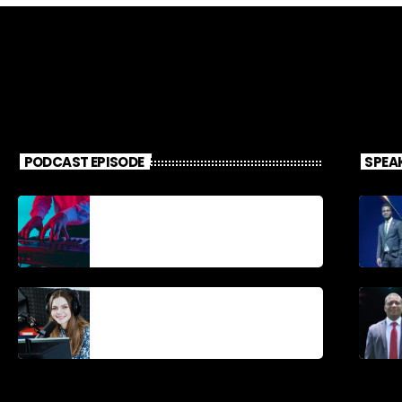
PODCAST EPISODE
SPEA
Découverte
Musicale
La santé et la
Bible