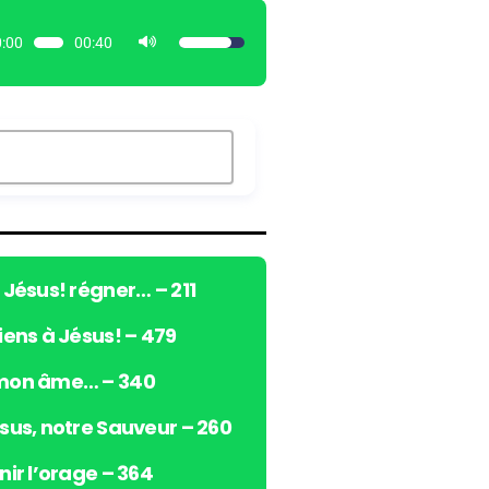
:00
00:40
U
t
i
l
i
s
e
z
l
e
ô Jésus! régner… – 211
s
viens à Jésus! – 479
f
l
 mon âme… – 340
è
c
ésus, notre Sauveur – 260
h
e
nir l’orage – 364