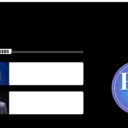
RADIO VOIX DU
KERS
Jonel M Elusme
Parnel Elusme