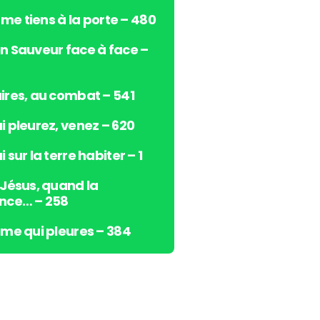
s
e me tiens à la porte – 480
h
a
n Sauveur face à face –
u
t
/
ires, au combat – 541
b
i pleurez, venez – 620
a
s
 sur la terre habiter – 1
p
o
 Jésus, quand la
u
nce… – 258
r
a
âme qui pleures – 384
u
g
m
e
n