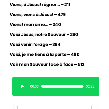
Viens, ô Jésus! régner… – 211
Viens, viens à Jésus! – 479
Viens! mon âme… – 340
Voici Jésus, notre Sauveur – 260
Voici venir l’orage – 364
Voici, je me tiens à la porte – 480
Voir mon Sauveur face à face – 512
L
00:00
02:28
e
c
t
e