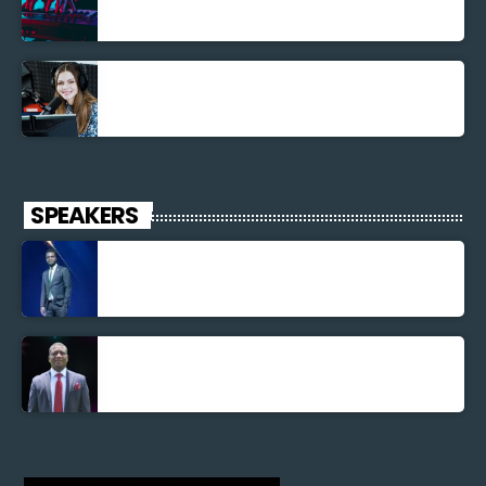
Découverte Musicale
La santé et la Bible
SPEAKERS
Jonel M Elusme
Parnel Elusme