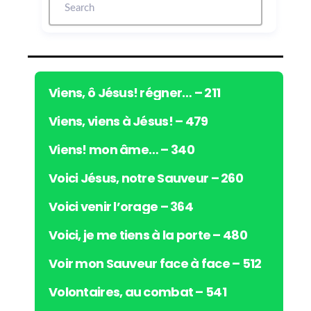
u
r
a
u
d
i
Viens, ô Jésus! régner… – 211
o
Viens, viens à Jésus! – 479
Viens! mon âme… – 340
Voici Jésus, notre Sauveur – 260
Voici venir l’orage – 364
Voici, je me tiens à la porte – 480
Voir mon Sauveur face à face – 512
Volontaires, au combat – 541