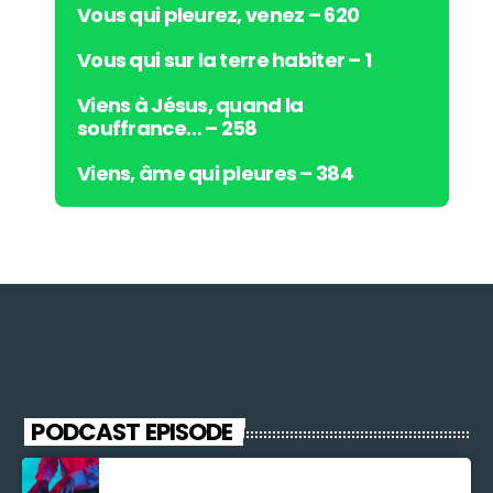
Vous qui pleurez, venez – 620
Vous qui sur la terre habiter – 1
Viens à Jésus, quand la
souffrance… – 258
Viens, âme qui pleures – 384
PODCAST EPISODE