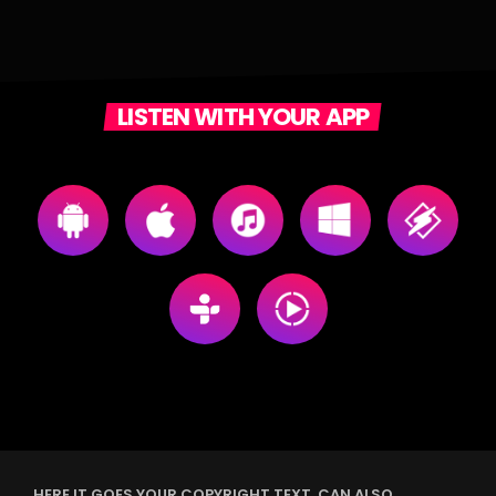
LISTEN WITH YOUR APP
HERE IT GOES YOUR COPYRIGHT TEXT. CAN ALSO