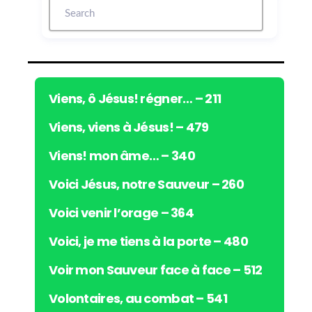
u
r
a
u
d
i
Viens, ô Jésus! régner… – 211
o
Viens, viens à Jésus! – 479
Viens! mon âme… – 340
Voici Jésus, notre Sauveur – 260
Voici venir l’orage – 364
Voici, je me tiens à la porte – 480
Voir mon Sauveur face à face – 512
Volontaires, au combat – 541