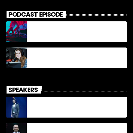
PODCAST EPISODE
Découverte Musicale
La santé et la Bible
SPEAKERS
Jonel M Elusme