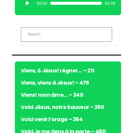
L
00:00
00:38
e
c
t
e
u
r
a
u
d
i
Viens, ô Jésus! régner… – 211
o
Viens, viens à Jésus! – 479
Viens! mon âme… – 340
Voici Jésus, notre Sauveur – 260
Voici venir l’orage – 364
Voici, je me tiens à la porte – 480