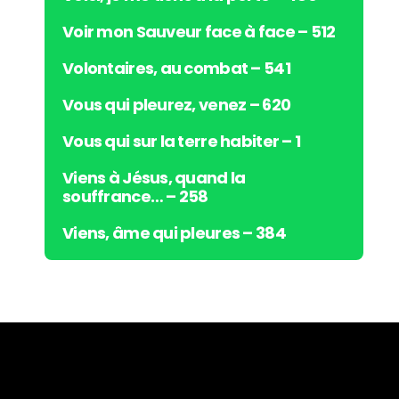
Voir mon Sauveur face à face – 512
Volontaires, au combat – 541
Vous qui pleurez, venez – 620
Vous qui sur la terre habiter – 1
Viens à Jésus, quand la
souffrance… – 258
Viens, âme qui pleures – 384