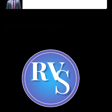
Parnel Elusme
RADIO VOIX DU SALUT