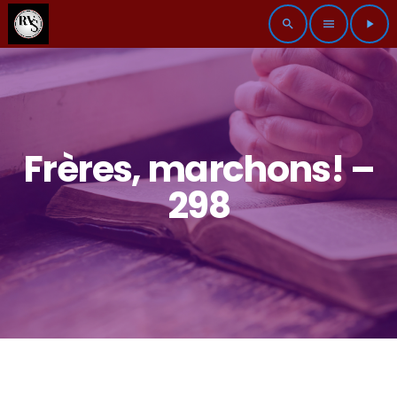
search
menu
play_arrow
Frères, marchons! –
298