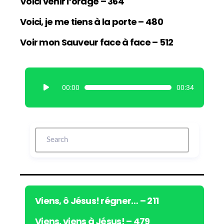
Voici venir l’orage – 364
Voici, je me tiens à la porte – 480
Voir mon Sauveur face à face – 512
L
00:00
00:34
e
c
t
e
u
r
a
u
d
i
Viens, ô Jésus! régner… – 211
o
Viens, viens à Jésus! – 479