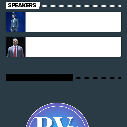
SPEAKERS
Jonel M Elusme
Parnel Elusme
RADIO VOIX DU SALUT