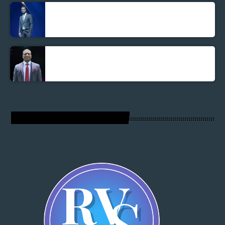
Jonel M Elusme
Parnel Elusme
RADIO VOIX DU SALUT