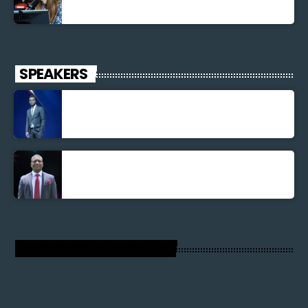
SPEAKERS
Jonel M Elusme
Parnel Elusme
RADIO VOIX DU SALUT