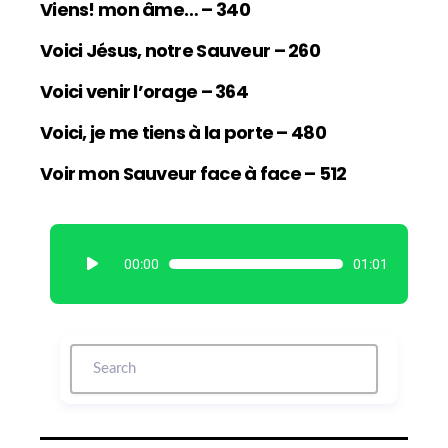
Viens! mon âme… – 340
Voici Jésus, notre Sauveur – 260
Voici venir l’orage – 364
Voici, je me tiens à la porte – 480
Voir mon Sauveur face à face – 512
L
00:00
01:01
e
c
t
e
u
r
a
u