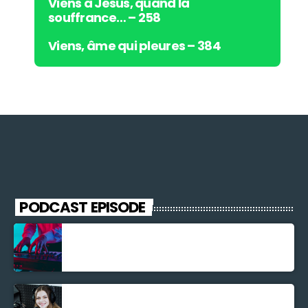
Viens à Jésus, quand la
souffrance… – 258
Viens, âme qui pleures – 384
PODCAST EPISODE
Découverte Musicale
La santé et la Bible