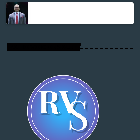
Parnel Elusme
RADIO VOIX DU SALUT