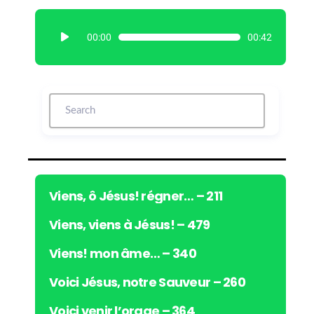
L
00:00
00:42
e
c
t
e
u
r
a
u
d
i
Viens, ô Jésus! régner… – 211
o
Viens, viens à Jésus! – 479
Viens! mon âme… – 340
Voici Jésus, notre Sauveur – 260
Voici venir l’orage – 364