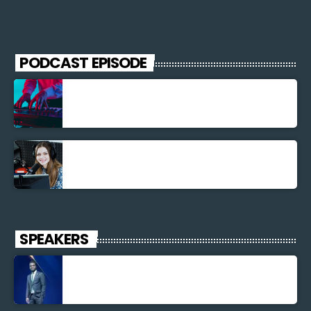
PODCAST EPISODE
Découverte Musicale
La santé et la Bible
SPEAKERS
Jonel M Elusme