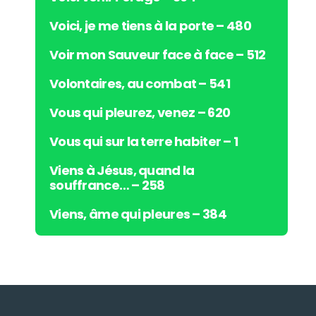
Voici, je me tiens à la porte – 480
Voir mon Sauveur face à face – 512
Volontaires, au combat – 541
Vous qui pleurez, venez – 620
Vous qui sur la terre habiter – 1
Viens à Jésus, quand la
souffrance… – 258
Viens, âme qui pleures – 384