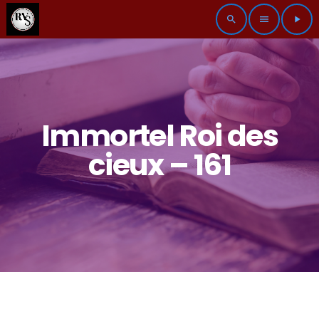
search
menu
play_arrow
Immortel Roi des
cieux – 161