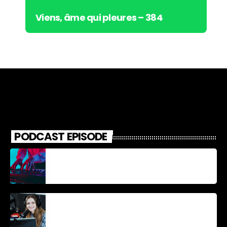
Viens, âme qui pleures – 384
PODCAST EPISODE
Découverte Musicale
La santé et la Bible