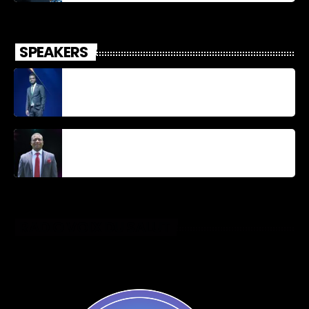
SPEAKERS
Jonel M Elusme
Parnel Elusme
RADIO VOIX DU SALUT