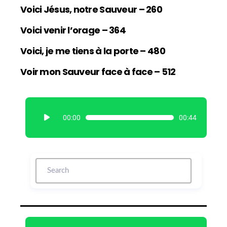
Voici Jésus, notre Sauveur – 260
Voici venir l’orage – 364
Voici, je me tiens à la porte – 480
Voir mon Sauveur face à face – 512
L
00:00
00:44
e
c
t
e
u
r
a
u
d