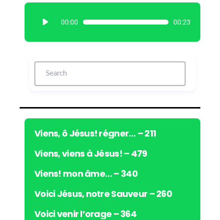
L
00:00
00:23
e
c
t
e
u
r
a
u
d
i
Viens, ô Jésus! régner… – 211
o
Viens, viens à Jésus! – 479
Viens! mon âme… – 340
Voici Jésus, notre Sauveur – 260
Voici venir l’orage – 364