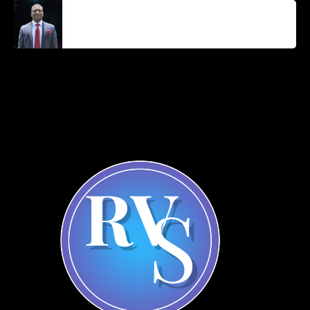
Parnel Elusme
RADIO VOIX DU SALUT