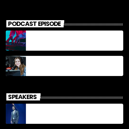
PODCAST EPISODE
Découverte Musicale
La santé et la Bible
SPEAKERS
Jonel M Elusme