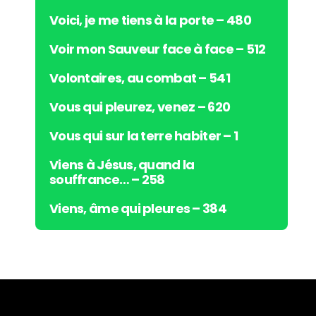
Voici, je me tiens à la porte – 480
Voir mon Sauveur face à face – 512
Volontaires, au combat – 541
Vous qui pleurez, venez – 620
Vous qui sur la terre habiter – 1
Viens à Jésus, quand la
souffrance… – 258
Viens, âme qui pleures – 384