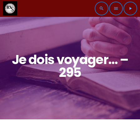
search
menu
play_arrow
Je dois voyager… –
295