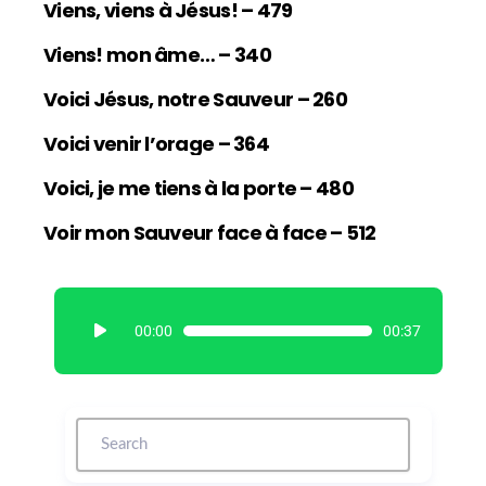
Viens, viens à Jésus! – 479
Viens! mon âme… – 340
Voici Jésus, notre Sauveur – 260
Voici venir l’orage – 364
Voici, je me tiens à la porte – 480
Voir mon Sauveur face à face – 512
L
00:00
00:37
e
c
t
e
u
r