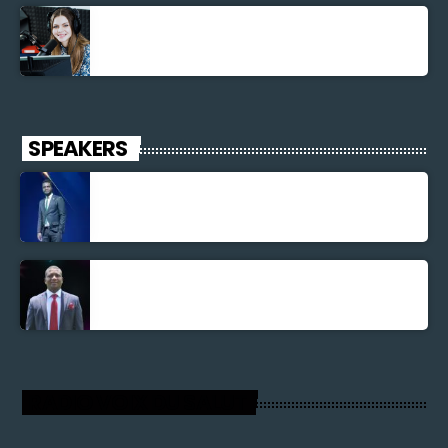
La santé et la Bible
SPEAKERS
Jonel M Elusme
Parnel Elusme
RADIO VOIX DU SALUT