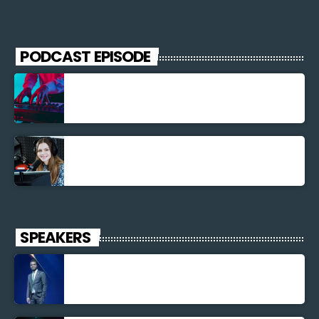
PODCAST EPISODE
Découverte Musicale
La santé et la Bible
SPEAKERS
Jonel M Elusme