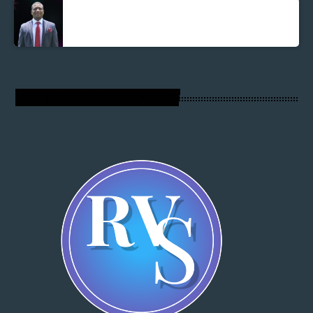
Parnel Elusme
RADIO VOIX DU SALUT