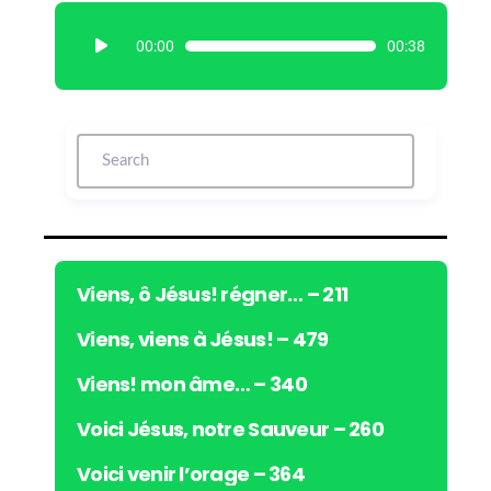
L
00:00
00:38
e
c
t
e
u
r
a
u
d
i
Viens, ô Jésus! régner… – 211
o
Viens, viens à Jésus! – 479
Viens! mon âme… – 340
Voici Jésus, notre Sauveur – 260
Voici venir l’orage – 364