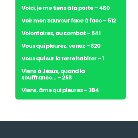
Voici, je me tiens à la porte – 480
Voir mon Sauveur face à face – 512
Volontaires, au combat – 541
Vous qui pleurez, venez – 620
Vous qui sur la terre habiter – 1
Viens à Jésus, quand la
souffrance… – 258
Viens, âme qui pleures – 384