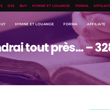
OS
DJS
BUY
HYMNE ET LOUANGE
FORMA
AFFILIAT
BUY
HYMNE ET LOUANGE
FORMA
AFFILIATE
drai tout près… – 32