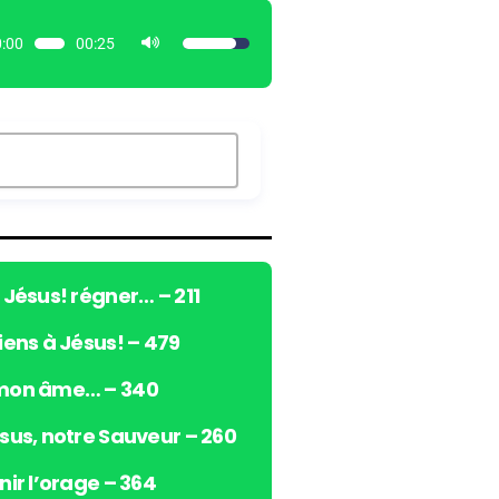
:00
00:25
U
t
i
l
i
s
e
z
l
e
ô Jésus! régner… – 211
s
viens à Jésus! – 479
f
l
 mon âme… – 340
è
c
ésus, notre Sauveur – 260
h
e
nir l’orage – 364