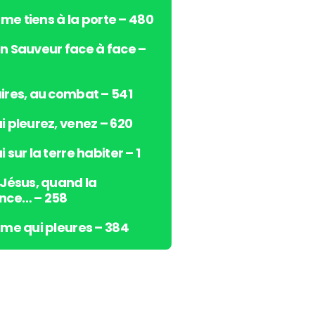
s
e me tiens à la porte – 480
h
a
n Sauveur face à face –
u
t
/
ires, au combat – 541
b
i pleurez, venez – 620
a
s
 sur la terre habiter – 1
p
o
 Jésus, quand la
u
nce… – 258
r
a
âme qui pleures – 384
u
g
m
e
n