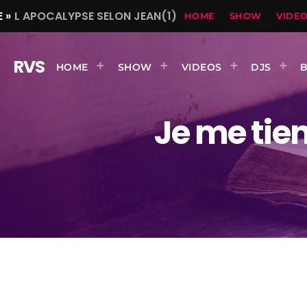
 »
L APOCALYPSE SELON JEAN(1)
HOME
SHOW
VIDE
RVS
HOME
SHOW
VIDEOS
DJS
Je me tien