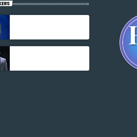
KERS
Jonel M Elusme
Parnel Elusme