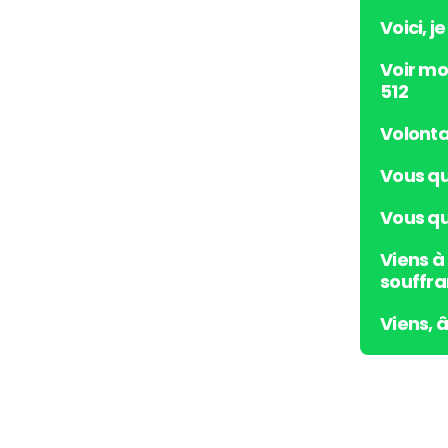
Voici, j
Voir mo
512
Volonta
Vous qu
Vous qui
Viens à
souffra
Viens, 