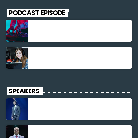
PODCAST EPISODE
Découverte Musicale
La santé et la Bible
SPEAKERS
Jonel M Elusme
Parnel Elusme