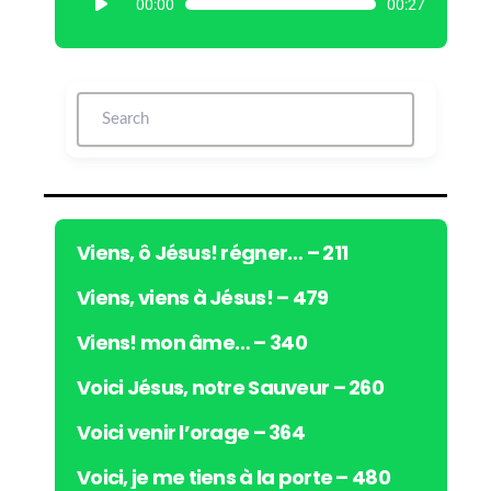
00:00
00:27
e
c
t
e
u
r
a
u
d
i
Viens, ô Jésus! régner… – 211
o
Viens, viens à Jésus! – 479
Viens! mon âme… – 340
Voici Jésus, notre Sauveur – 260
Voici venir l’orage – 364
Voici, je me tiens à la porte – 480