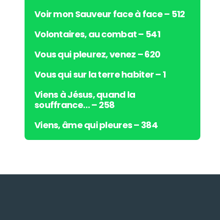
Voir mon Sauveur face à face – 512
Volontaires, au combat – 541
Vous qui pleurez, venez – 620
Vous qui sur la terre habiter – 1
Viens à Jésus, quand la
souffrance… – 258
Viens, âme qui pleures – 384