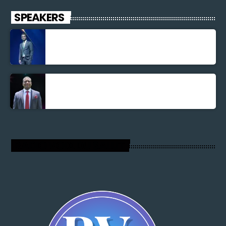
SPEAKERS
Jonel M Elusme
Parnel Elusme
RADIO VOIX DU SALUT