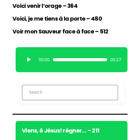
Voici venir l’orage – 364
Voici, je me tiens à la porte – 480
Voir mon Sauveur face à face – 512
L
00:00
00:27
e
c
t
e
u
r
a
u
d
i
Viens, ô Jésus! régner… – 211
o