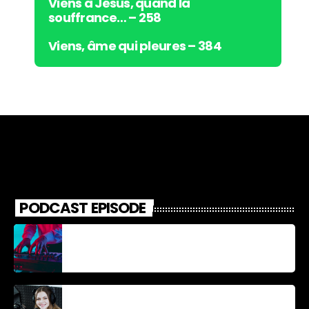
Viens à Jésus, quand la
souffrance… – 258
Viens, âme qui pleures – 384
PODCAST EPISODE
Découverte Musicale
La santé et la Bible