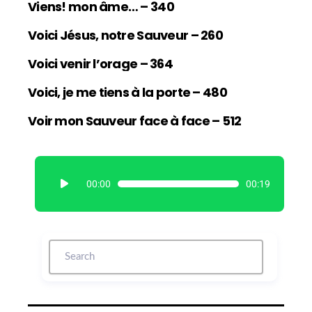
Viens! mon âme… – 340
Voici Jésus, notre Sauveur – 260
Voici venir l’orage – 364
Voici, je me tiens à la porte – 480
Voir mon Sauveur face à face – 512
L
00:00
00:19
e
c
t
e
u
r
a
u