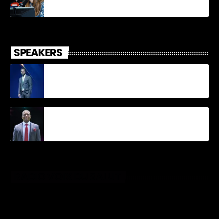
SPEAKERS
Jonel M Elusme
Parnel Elusme
RADIO VOIX DU SALUT