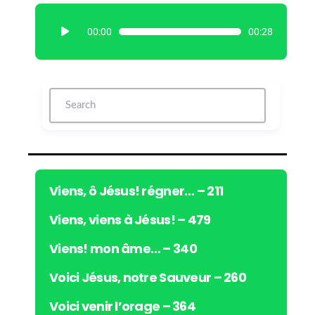
L
00:00
00:28
e
c
t
e
u
r
a
u
d
i
Viens, ô Jésus! régner… – 211
o
Viens, viens à Jésus! – 479
Viens! mon âme… – 340
Voici Jésus, notre Sauveur – 260
Voici venir l’orage – 364