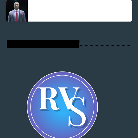
Parnel Elusme
RADIO VOIX DU SALUT