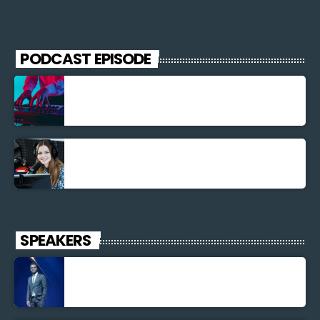
PODCAST EPISODE
Découverte Musicale
La santé et la Bible
SPEAKERS
Jonel M Elusme