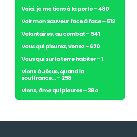
Voici, je me tiens à la porte – 480
Voir mon Sauveur face à face – 512
Volontaires, au combat – 541
Vous qui pleurez, venez – 620
Vous qui sur la terre habiter – 1
Viens à Jésus, quand la
souffrance… – 258
Viens, âme qui pleures – 384