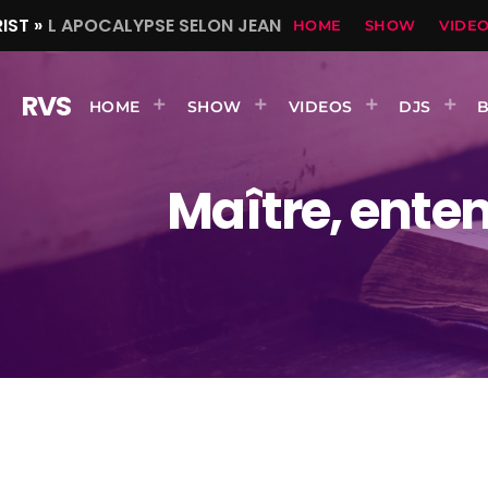
IST »
L APOCALYPSE SELON JEAN
HOME
SHOW
VIDE
RVS
HOME
SHOW
VIDEOS
DJS
Maître, enten