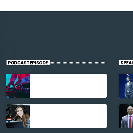
PODCAST EPISODE
SPEA
Découverte
Musicale
La santé et la
Bible