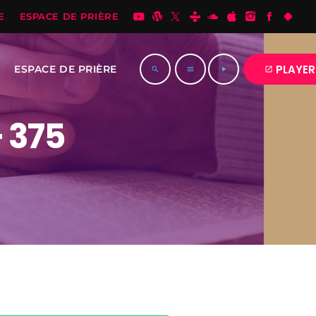
E
ESPACE DE PRIÈRE
PLAYER
ESPACE DE PRIÈRE
open_in_new
search
menu
play_arrow
– 375