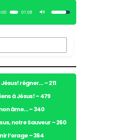
:00
01:08
U
t
i
l
i
s
e
z
l
e
ô Jésus! régner… – 211
s
viens à Jésus! – 479
f
l
 mon âme… – 340
è
c
ésus, notre Sauveur – 260
h
e
nir l’orage – 364