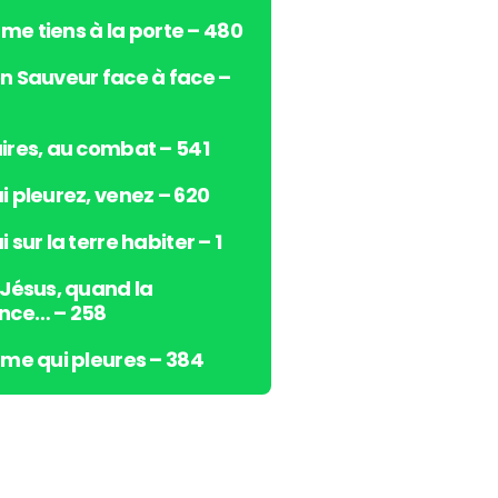
s
e me tiens à la porte – 480
h
a
n Sauveur face à face –
u
t
/
ires, au combat – 541
b
i pleurez, venez – 620
a
s
 sur la terre habiter – 1
p
o
 Jésus, quand la
u
nce… – 258
r
a
âme qui pleures – 384
u
g
m
e
n