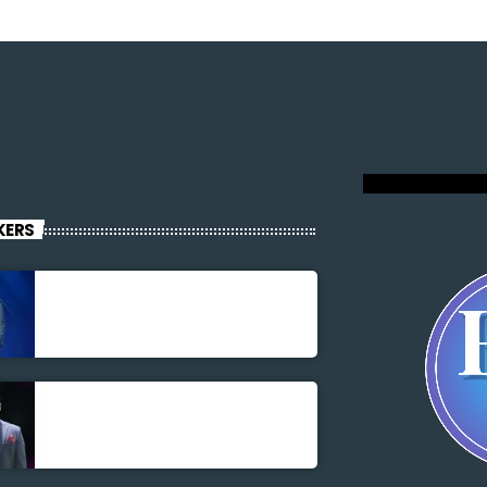
RADIO VOIX DU
KERS
Jonel M Elusme
Parnel Elusme