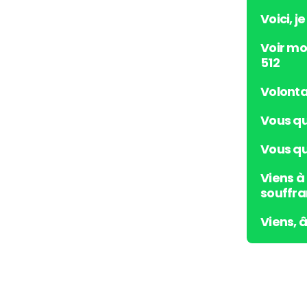
Voici, j
Voir mo
512
Volonta
Vous qu
Vous qui
Viens à
souffra
Viens, 