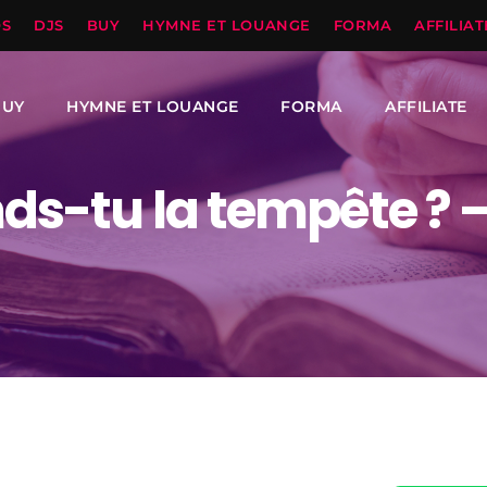
OS
DJS
BUY
HYMNE ET LOUANGE
FORMA
AFFILIAT
BUY
HYMNE ET LOUANGE
FORMA
AFFILIATE
ds-tu la tempête ? 