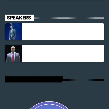
SPEAKERS
Jonel M Elusme
Parnel Elusme
RADIO VOIX DU SALUT