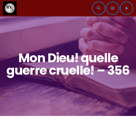
search
menu
play_arrow
Mon Dieu! quelle
guerre cruelle! – 356