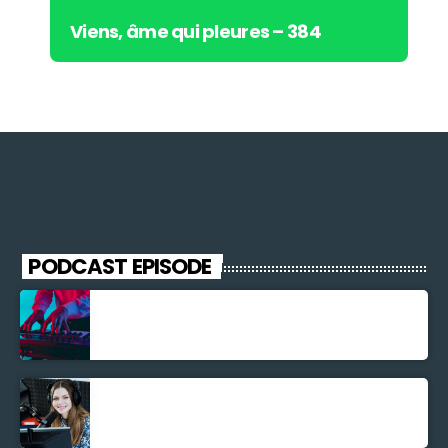
Viens, âme qui pleures – 384
PODCAST EPISODE
Découverte Musicale
La santé et la Bible