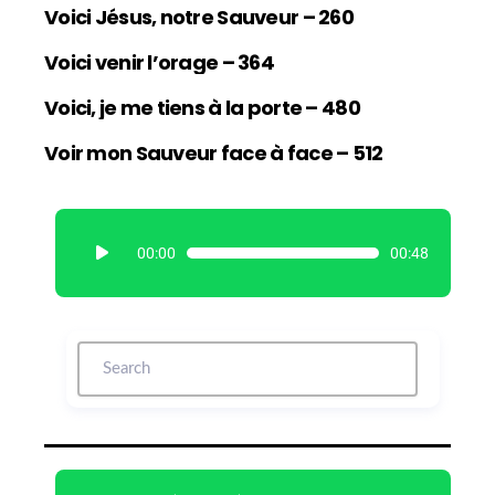
Voici Jésus, notre Sauveur – 260
Voici venir l’orage – 364
Voici, je me tiens à la porte – 480
Voir mon Sauveur face à face – 512
L
00:00
00:48
e
c
t
e
u
r
a
u
d