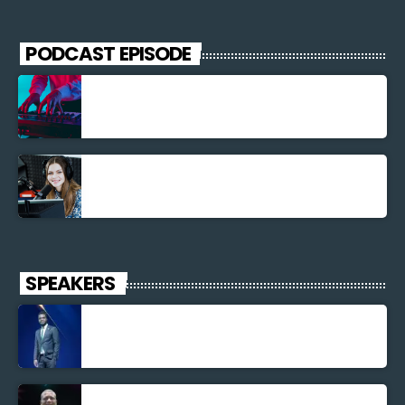
PODCAST EPISODE
Découverte Musicale
La santé et la Bible
SPEAKERS
Jonel M Elusme