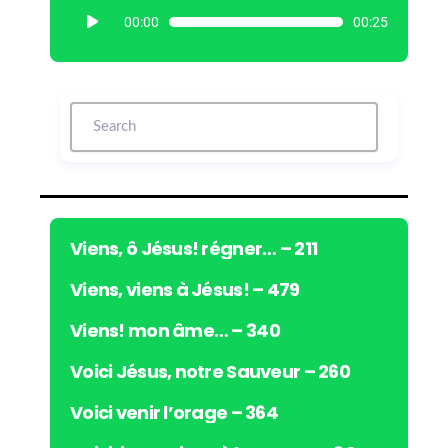
L
00:00
00:25
e
c
t
e
u
r
a
u
d
i
Viens, ô Jésus! régner… – 211
o
Viens, viens à Jésus! – 479
Viens! mon âme… – 340
Voici Jésus, notre Sauveur – 260
Voici venir l’orage – 364