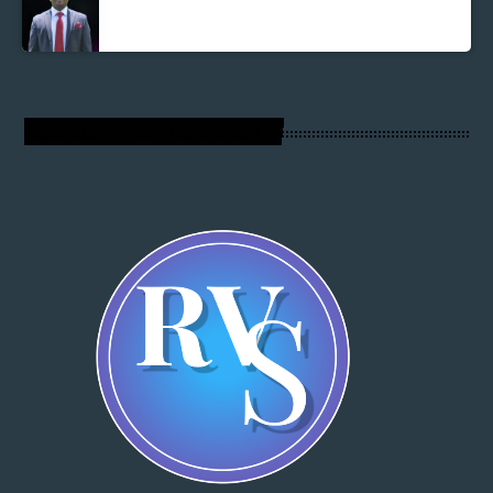
Parnel Elusme
RADIO VOIX DU SALUT