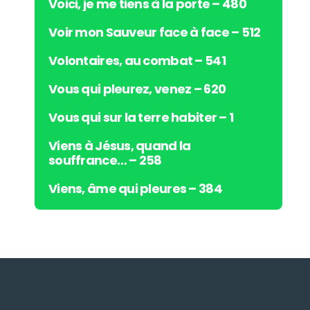
Voici, je me tiens à la porte – 480
Voir mon Sauveur face à face – 512
Volontaires, au combat – 541
Vous qui pleurez, venez – 620
Vous qui sur la terre habiter – 1
Viens à Jésus, quand la
souffrance… – 258
Viens, âme qui pleures – 384