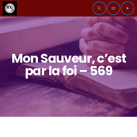
search
menu
play_arrow
Mon Sauveur, c’est
par la foi – 569