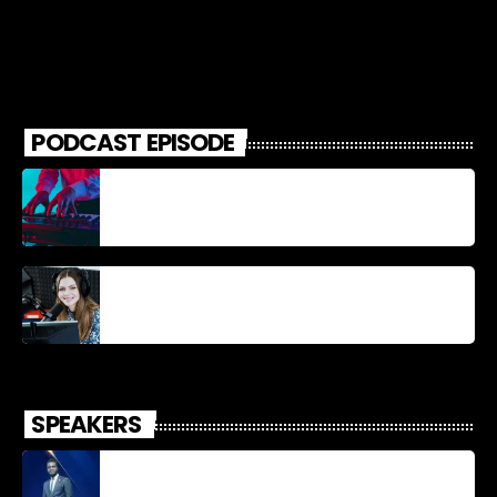
PODCAST EPISODE
Découverte Musicale
La santé et la Bible
SPEAKERS
Jonel M Elusme