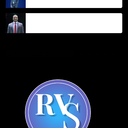
Parnel Elusme
RADIO VOIX DU SALUT