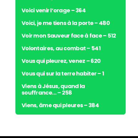
Voici venir l’orage – 364
Voici, je me tiens à la porte – 480
Voir mon Sauveur face à face – 512
Volontaires, au combat – 541
Vous qui pleurez, venez – 620
Vous qui sur la terre habiter – 1
Viens à Jésus, quand la
souffrance… – 258
Viens, âme qui pleures – 384