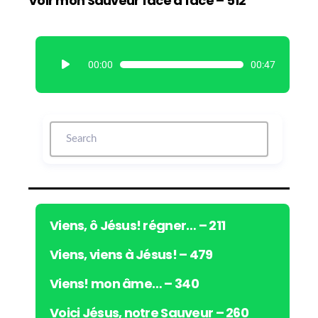
Voir mon Sauveur face à face – 512
L
00:00
00:47
e
c
t
e
u
r
a
u
d
i
Viens, ô Jésus! régner… – 211
o
Viens, viens à Jésus! – 479
Viens! mon âme… – 340
Voici Jésus, notre Sauveur – 260