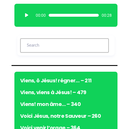
L
00:00
00:28
e
c
t
e
u
r
a
u
d
i
Viens, ô Jésus! régner… – 211
o
Viens, viens à Jésus! – 479
Viens! mon âme… – 340
Voici Jésus, notre Sauveur – 260
Voici venir l’orage – 364