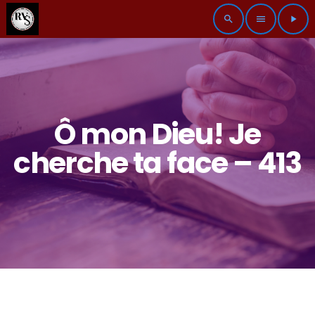
search
menu
play_arrow
Ô mon Dieu! Je
cherche ta face – 413