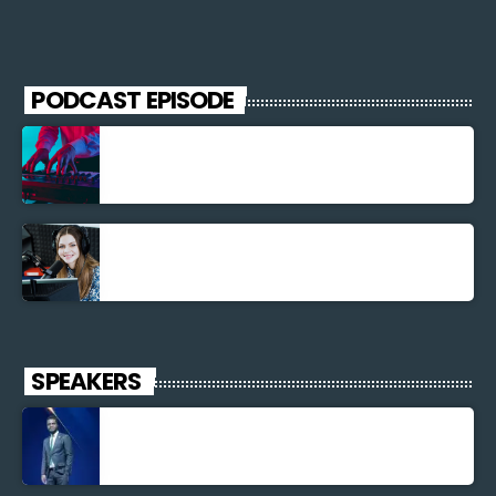
PODCAST EPISODE
Découverte Musicale
La santé et la Bible
SPEAKERS
Jonel M Elusme