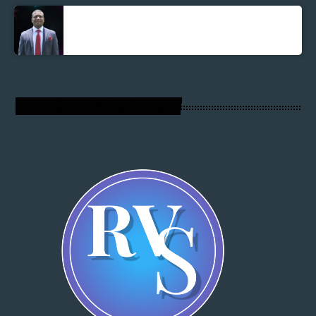
Parnel Elusme
RADIO VOIX DU SALUT