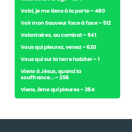
Voici, je me tiens à la porte – 480
Voir mon Sauveur face à face – 512
Volontaires, au combat – 541
Vous qui pleurez, venez – 620
Vous qui sur la terre habiter – 1
Viens à Jésus, quand la
souffrance… – 258
Viens, âme qui pleures – 384