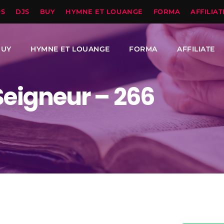
OS
DJS
BUY
HYMNE ET LOUANGE
FORMA
AFFILIAT
BUY
HYMNE ET LOUANGE
FORMA
AFFILIATE
Seigneur – 266