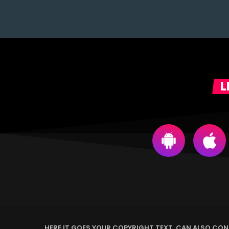
L
HERE IT GOES YOUR COPYRIGHT TEXT. CAN ALSO CONT