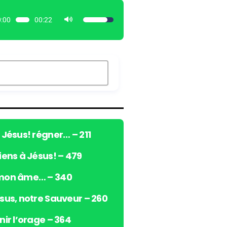
:00
00:22
U
t
i
l
i
s
e
z
l
e
ô Jésus! régner… – 211
s
viens à Jésus! – 479
f
l
 mon âme… – 340
è
c
ésus, notre Sauveur – 260
h
e
nir l’orage – 364