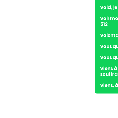
Voici, j
Voir mo
512
Volonta
Vous qu
Vous qui
Viens à
souffra
Viens, 