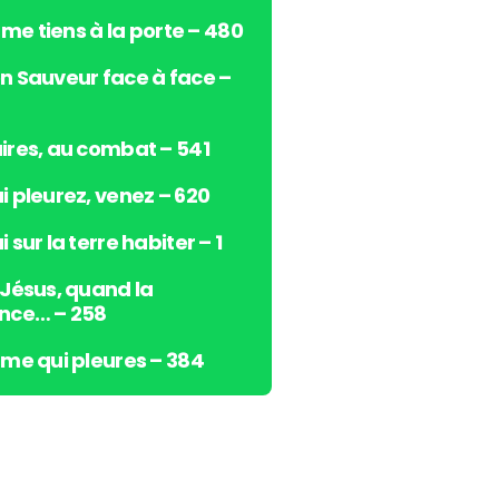
s
e me tiens à la porte – 480
h
a
n Sauveur face à face –
u
t
/
ires, au combat – 541
b
i pleurez, venez – 620
a
s
 sur la terre habiter – 1
p
o
 Jésus, quand la
u
nce… – 258
r
a
âme qui pleures – 384
u
g
m
e
n