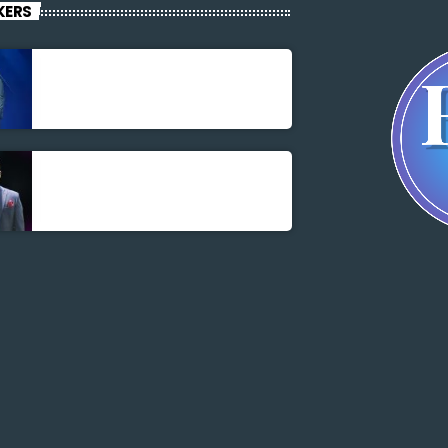
KERS
Jonel M Elusme
Parnel Elusme