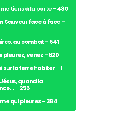
s
e me tiens à la porte – 480
h
a
n Sauveur face à face –
u
t
/
ires, au combat – 541
b
i pleurez, venez – 620
a
s
 sur la terre habiter – 1
p
o
 Jésus, quand la
u
nce… – 258
r
a
âme qui pleures – 384
u
g
m
e
n