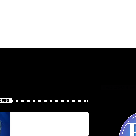
RADIO VOIX DU
KERS
Jonel M Elusme