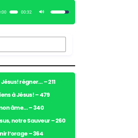
:00
00:32
U
t
i
l
i
s
e
z
l
e
ô Jésus! régner… – 211
s
viens à Jésus! – 479
f
l
 mon âme… – 340
è
c
ésus, notre Sauveur – 260
h
e
nir l’orage – 364