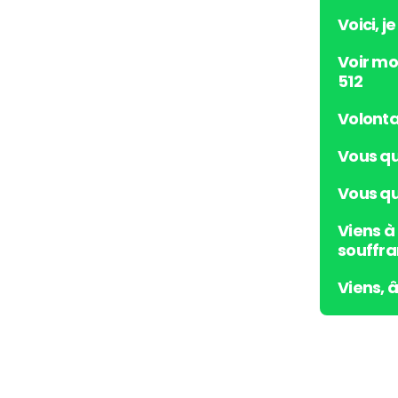
Voici, j
Voir mo
512
Volonta
Vous qu
Vous qui
Viens à
souffra
Viens, 