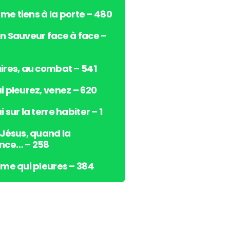
s
e me tiens à la porte – 480
h
a
n Sauveur face à face –
u
t
/
ires, au combat – 541
b
i pleurez, venez – 620
a
s
 sur la terre habiter – 1
p
o
 Jésus, quand la
u
nce… – 258
r
a
âme qui pleures – 384
u
g
m
e
n