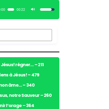
:00
00:22
U
t
i
l
i
s
e
z
l
e
ô Jésus! régner… – 211
s
viens à Jésus! – 479
f
l
 mon âme… – 340
è
c
ésus, notre Sauveur – 260
h
e
nir l’orage – 364