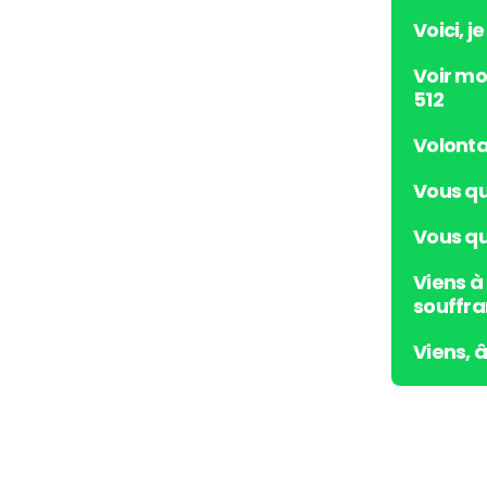
Voici, j
Voir mo
512
Volonta
Vous qu
Vous qui
Viens à
souffra
Viens, 