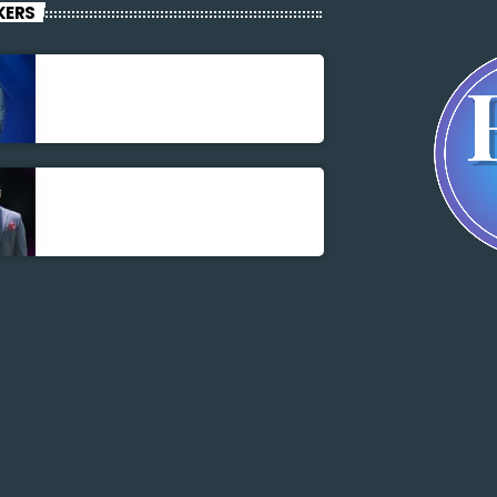
KERS
Jonel M Elusme
Parnel Elusme