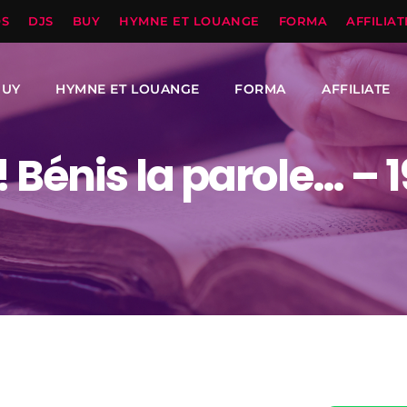
OS
DJS
BUY
HYMNE ET LOUANGE
FORMA
AFFILIAT
BUY
HYMNE ET LOUANGE
FORMA
AFFILIATE
 Bénis la parole… – 