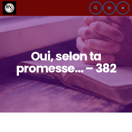
search
menu
play_arrow
Oui, selon ta
promesse… – 382