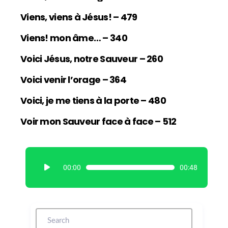
Viens, viens à Jésus! – 479
Viens! mon âme… – 340
Voici Jésus, notre Sauveur – 260
Voici venir l’orage – 364
Voici, je me tiens à la porte – 480
Voir mon Sauveur face à face – 512
L
00:00
00:48
e
c
t
e
u