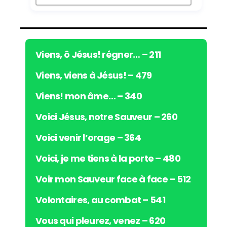
r
a
u
d
i
Viens, ô Jésus! régner… – 211
o
Viens, viens à Jésus! – 479
Viens! mon âme… – 340
Voici Jésus, notre Sauveur – 260
Voici venir l’orage – 364
Voici, je me tiens à la porte – 480
Voir mon Sauveur face à face – 512
Volontaires, au combat – 541
Vous qui pleurez, venez – 620