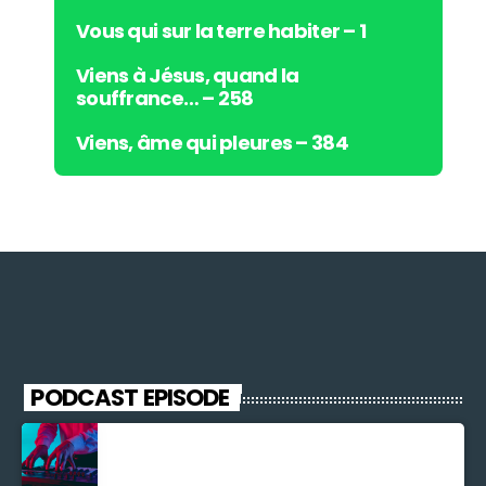
Vous qui sur la terre habiter – 1
Viens à Jésus, quand la
souffrance… – 258
Viens, âme qui pleures – 384
PODCAST EPISODE
Découverte Musicale