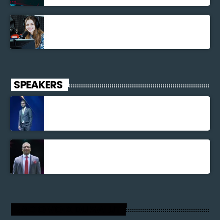
La santé et la Bible
SPEAKERS
Jonel M Elusme
Parnel Elusme
RADIO VOIX DU SALUT