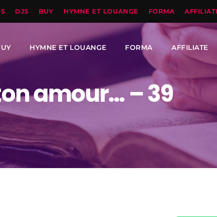
OS
DJS
BUY
HYMNE ET LOUANGE
FORMA
AFFILIAT
BUY
HYMNE ET LOUANGE
FORMA
AFFILIATE
 ton amour… – 39