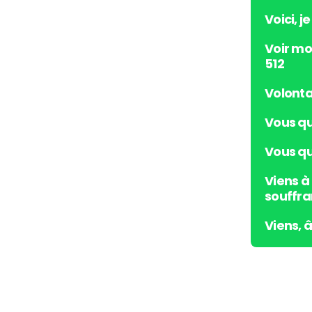
Voici, j
Voir mo
512
Volonta
Vous qu
Vous qui
Viens à
souffra
Viens, 