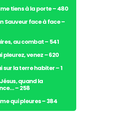
s
e me tiens à la porte – 480
h
a
n Sauveur face à face –
u
t
/
ires, au combat – 541
b
i pleurez, venez – 620
a
s
 sur la terre habiter – 1
p
o
 Jésus, quand la
u
nce… – 258
r
a
âme qui pleures – 384
u
g
m
e
n