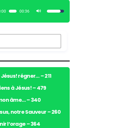
:00
00:36
U
t
i
l
i
s
e
z
l
e
ô Jésus! régner… – 211
s
viens à Jésus! – 479
f
l
 mon âme… – 340
è
c
ésus, notre Sauveur – 260
h
e
nir l’orage – 364