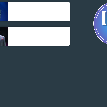
Jonel M Elusme
Parnel Elusme