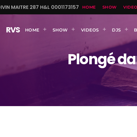
VIN MAITRE 287 H&L 0001173157
HOME
SHOW
VIDE
RVS
HOME
SHOW
VIDEOS
DJS
Plongé da