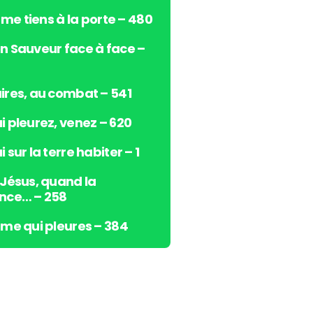
s
e me tiens à la porte – 480
h
a
n Sauveur face à face –
u
t
/
ires, au combat – 541
b
i pleurez, venez – 620
a
s
 sur la terre habiter – 1
p
o
 Jésus, quand la
u
nce… – 258
r
a
âme qui pleures – 384
u
g
m
e
n