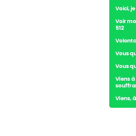
Voici, j
Voir mo
512
Volonta
Vous qu
Vous qui
Viens à
souffra
Viens, 