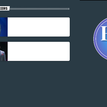
KERS
Jonel M Elusme
Parnel Elusme