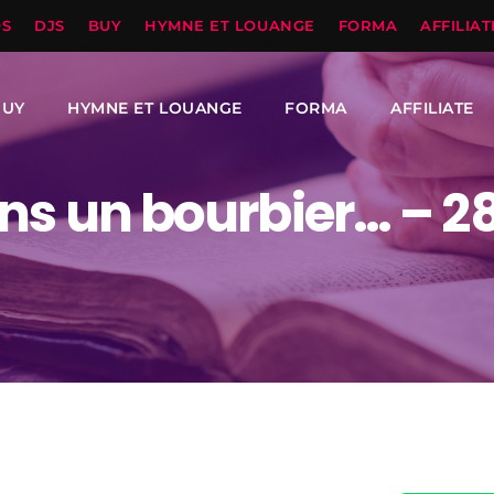
OS
DJS
BUY
HYMNE ET LOUANGE
FORMA
AFFILIAT
BUY
HYMNE ET LOUANGE
FORMA
AFFILIATE
ns un bourbier… – 28