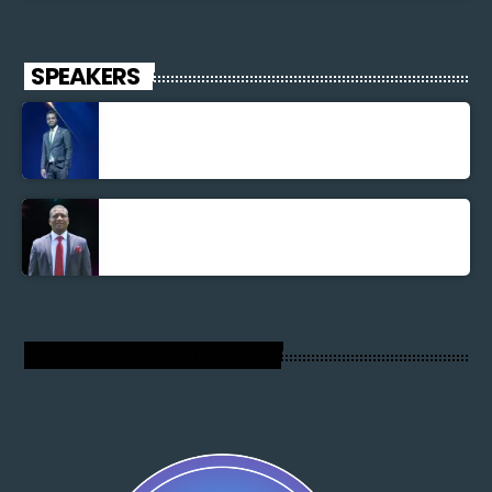
SPEAKERS
Jonel M Elusme
Parnel Elusme
RADIO VOIX DU SALUT