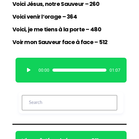
Voici Jésus, notre Sauveur – 260
Voici venir l’orage – 364
Voici, je me tiens à la porte – 480
Voir mon Sauveur face à face – 512
L
00:00
01:07
e
c
t
e
u
r
a
u
d
i