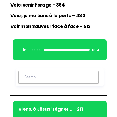
Voici venir l’orage – 364
Voici, je me tiens à la porte – 480
Voir mon Sauveur face à face – 512
L
00:00
00:42
e
c
t
e
u
r
a
u
d
i
Viens, ô Jésus! régner… – 211
o