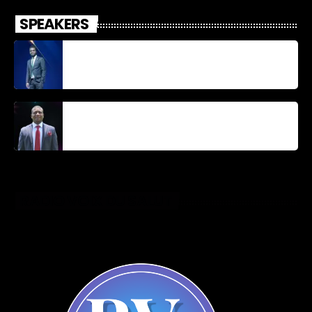
SPEAKERS
Jonel M Elusme
Parnel Elusme
RADIO VOIX DU SALUT