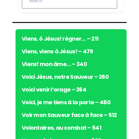
u
r
a
u
d
i
Viens, ô Jésus! régner… – 211
o
Viens, viens à Jésus! – 479
Viens! mon âme… – 340
Voici Jésus, notre Sauveur – 260
Voici venir l’orage – 364
Voici, je me tiens à la porte – 480
Voir mon Sauveur face à face – 512
Volontaires, au combat – 541