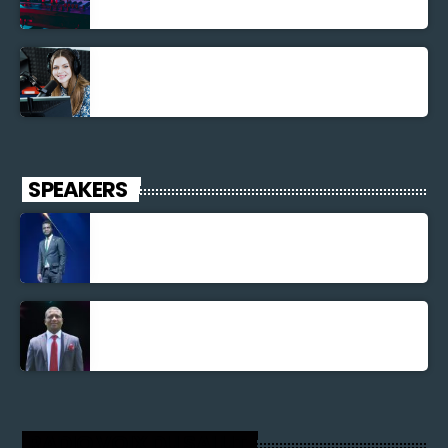
La santé et la Bible
SPEAKERS
Jonel M Elusme
Parnel Elusme
RADIO VOIX DU SALUT