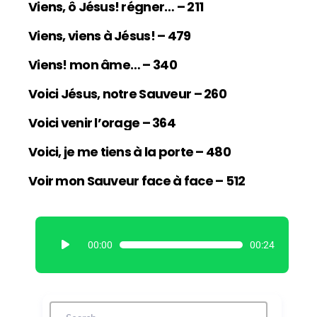
Viens, ô Jésus! régner… – 211
Viens, viens à Jésus! – 479
Viens! mon âme… – 340
Voici Jésus, notre Sauveur – 260
Voici venir l’orage – 364
Voici, je me tiens à la porte – 480
Voir mon Sauveur face à face – 512
L
00:00
00:24
e
c
t
e