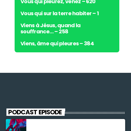
Vous qui pleurez, venez – 620
Vous qui sur la terre habiter – 1
Viens à Jésus, quand la
souffrance… – 258
Viens, âme qui pleures – 384
PODCAST EPISODE
Découverte Musicale