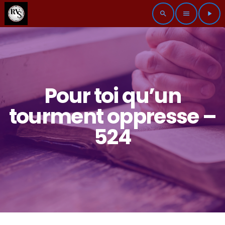
search
menu
play_arrow
Pour toi qu’un
tourment oppresse –
524