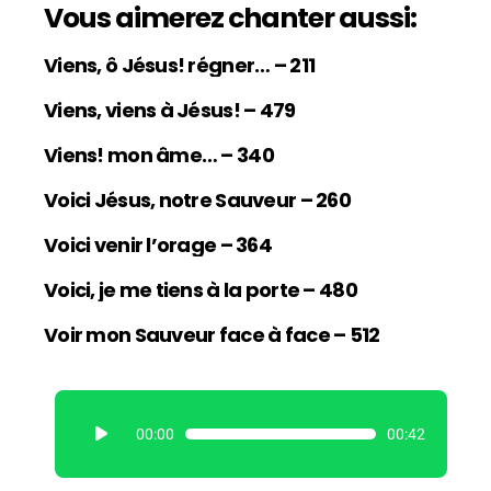
Vous aimerez chanter aussi:
Viens, ô Jésus! régner… – 211
Viens, viens à Jésus! – 479
Viens! mon âme… – 340
Voici Jésus, notre Sauveur – 260
Voici venir l’orage – 364
Voici, je me tiens à la porte – 480
Voir mon Sauveur face à face – 512
L
00:00
00:42
e
c