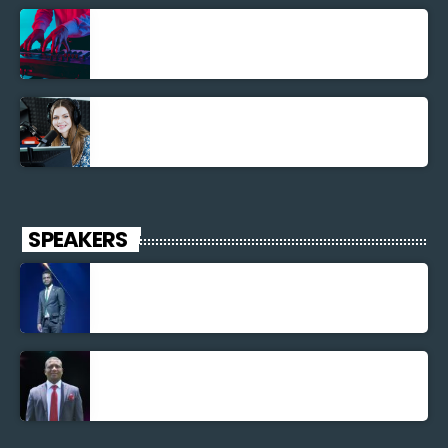
Découverte Musicale
La santé et la Bible
SPEAKERS
Jonel M Elusme
Parnel Elusme