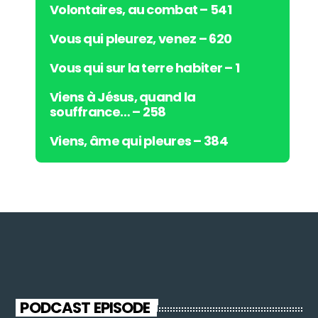
Volontaires, au combat – 541
Vous qui pleurez, venez – 620
Vous qui sur la terre habiter – 1
Viens à Jésus, quand la
souffrance… – 258
Viens, âme qui pleures – 384
PODCAST EPISODE