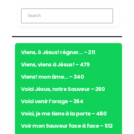
t
e
u
r
a
u
d
i
Viens, ô Jésus! régner… – 211
o
Viens, viens à Jésus! – 479
Viens! mon âme… – 340
Voici Jésus, notre Sauveur – 260
Voici venir l’orage – 364
Voici, je me tiens à la porte – 480
Voir mon Sauveur face à face – 512