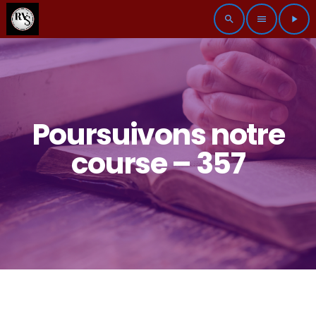
search
menu
play_arrow
Poursuivons notre
course – 357