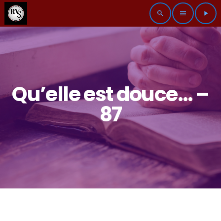
search
menu
play_arrow
Qu’elle est douce… –
87