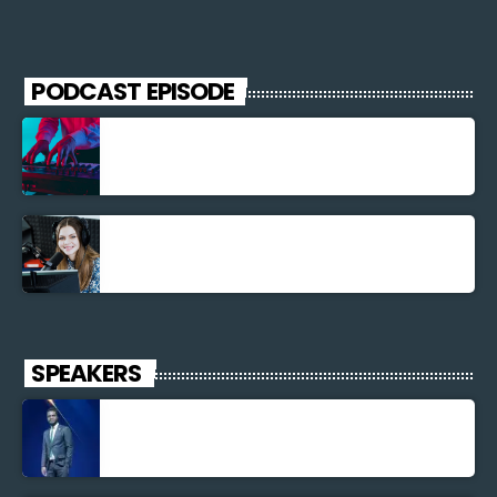
PODCAST EPISODE
Découverte Musicale
La santé et la Bible
SPEAKERS
Jonel M Elusme