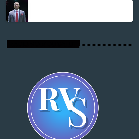
Parnel Elusme
RADIO VOIX DU SALUT