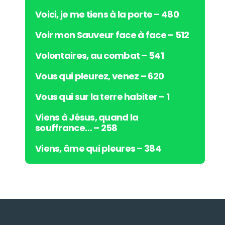
Voici, je me tiens à la porte – 480
Voir mon Sauveur face à face – 512
Volontaires, au combat – 541
Vous qui pleurez, venez – 620
Vous qui sur la terre habiter – 1
Viens à Jésus, quand la
souffrance… – 258
Viens, âme qui pleures – 384