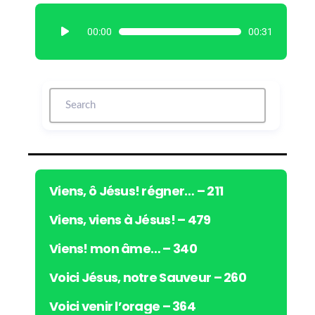
L
00:00
00:31
e
c
t
e
u
r
a
u
d
i
Viens, ô Jésus! régner… – 211
o
Viens, viens à Jésus! – 479
Viens! mon âme… – 340
Voici Jésus, notre Sauveur – 260
Voici venir l’orage – 364