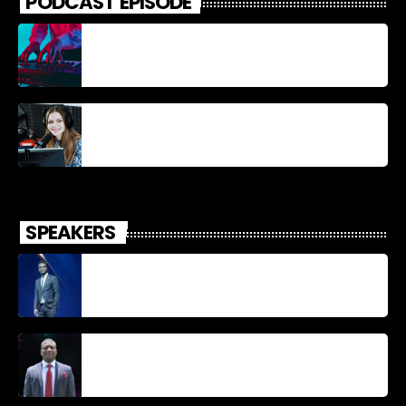
PODCAST EPISODE
Découverte Musicale
La santé et la Bible
SPEAKERS
Jonel M Elusme
Parnel Elusme