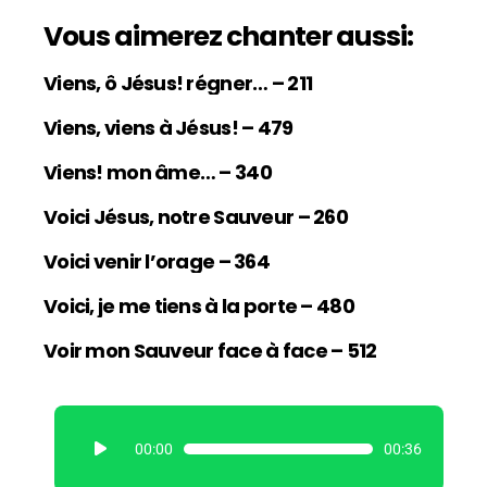
Vous aimerez chanter aussi:
Viens, ô Jésus! régner… – 211
Viens, viens à Jésus! – 479
Viens! mon âme… – 340
Voici Jésus, notre Sauveur – 260
Voici venir l’orage – 364
Voici, je me tiens à la porte – 480
Voir mon Sauveur face à face – 512
L
00:00
00:36
e