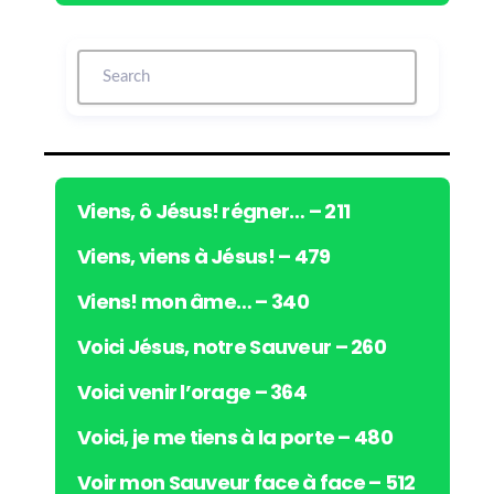
c
t
e
u
r
a
u
d
i
Viens, ô Jésus! régner… – 211
o
Viens, viens à Jésus! – 479
Viens! mon âme… – 340
Voici Jésus, notre Sauveur – 260
Voici venir l’orage – 364
Voici, je me tiens à la porte – 480
Voir mon Sauveur face à face – 512