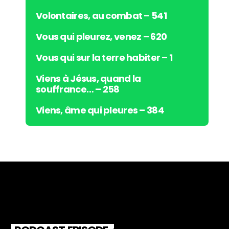
Volontaires, au combat – 541
Vous qui pleurez, venez – 620
Vous qui sur la terre habiter – 1
Viens à Jésus, quand la
souffrance… – 258
Viens, âme qui pleures – 384