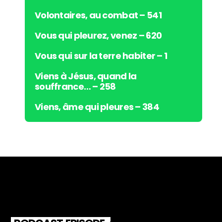
Volontaires, au combat – 541
Vous qui pleurez, venez – 620
Vous qui sur la terre habiter – 1
Viens à Jésus, quand la
souffrance… – 258
Viens, âme qui pleures – 384