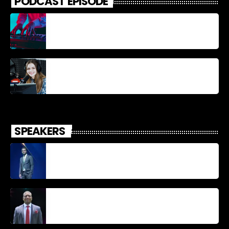
PODCAST EPISODE
Découverte Musicale
La santé et la Bible
SPEAKERS
Jonel M Elusme
Parnel Elusme