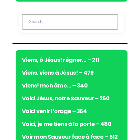
c
t
e
u
r
a
u
d
i
Viens, ô Jésus! régner… – 211
o
Viens, viens à Jésus! – 479
Viens! mon âme… – 340
Voici Jésus, notre Sauveur – 260
Voici venir l’orage – 364
Voici, je me tiens à la porte – 480
Voir mon Sauveur face à face – 512