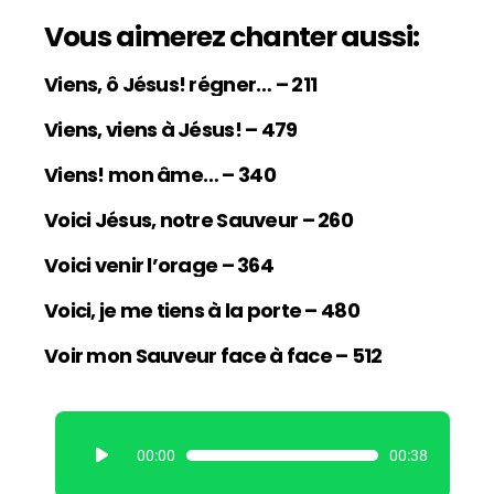
Vous aimerez chanter aussi:
Viens, ô Jésus! régner… – 211
Viens, viens à Jésus! – 479
Viens! mon âme… – 340
Voici Jésus, notre Sauveur – 260
Voici venir l’orage – 364
Voici, je me tiens à la porte – 480
Voir mon Sauveur face à face – 512
L
00:00
00:38
e