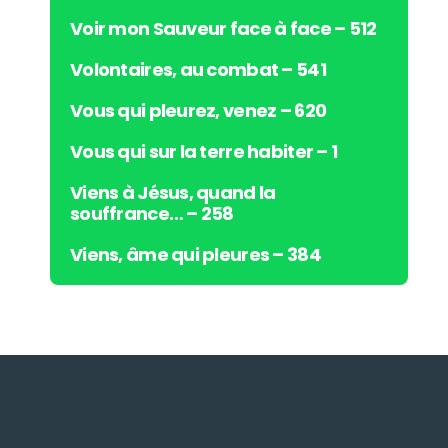
Voir mon Sauveur face à face – 512
Volontaires, au combat – 541
Vous qui pleurez, venez – 620
Vous qui sur la terre habiter – 1
Viens à Jésus, quand la
souffrance… – 258
Viens, âme qui pleures – 384