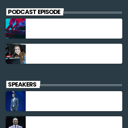
PODCAST EPISODE
Découverte Musicale
La santé et la Bible
SPEAKERS
Jonel M Elusme
Parnel Elusme