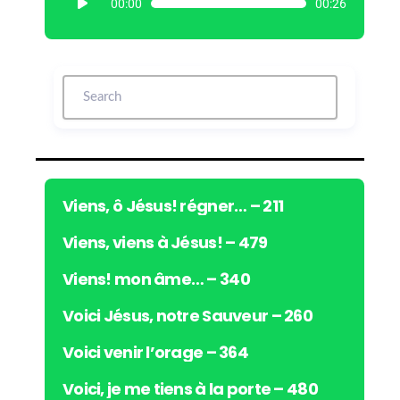
00:00
00:26
e
c
t
e
u
r
a
u
d
i
Viens, ô Jésus! régner… – 211
o
Viens, viens à Jésus! – 479
Viens! mon âme… – 340
Voici Jésus, notre Sauveur – 260
Voici venir l’orage – 364
Voici, je me tiens à la porte – 480