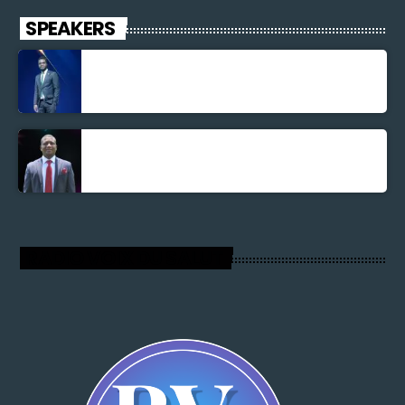
SPEAKERS
Jonel M Elusme
Parnel Elusme
RADIO VOIX DU SALUT