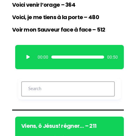
Voici venir l’orage – 364
Voici, je me tiens à la porte – 480
Voir mon Sauveur face à face – 512
L
00:00
00:50
e
c
t
e
u
r
a
u
d
i
Viens, ô Jésus! régner… – 211
o