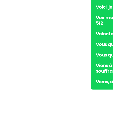
Voici, j
Voir mo
512
Volonta
Vous qu
Vous qui
Viens à
souffra
Viens, 