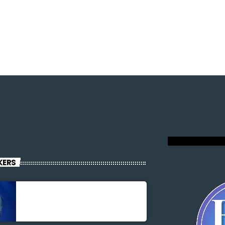
RADIO VOIX DU
KERS
Jonel M Elusme