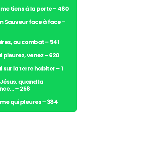
s
e me tiens à la porte – 480
h
a
n Sauveur face à face –
u
t
/
ires, au combat – 541
b
i pleurez, venez – 620
a
s
 sur la terre habiter – 1
p
o
 Jésus, quand la
u
nce… – 258
r
a
âme qui pleures – 384
u
g
m
e
n