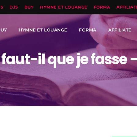
OS
DJS
BUY
HYMNE ET LOUANGE
FORMA
AFFILIAT
BUY
HYMNE ET LOUANGE
FORMA
AFFILIATE
faut-il que je fasse 