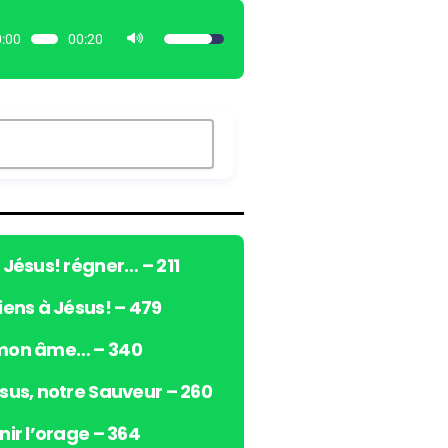
:00
00:20
U
t
i
l
i
s
e
z
l
e
ô Jésus! régner… – 211
s
viens à Jésus! – 479
f
l
 mon âme… – 340
è
c
ésus, notre Sauveur – 260
h
e
nir l’orage – 364