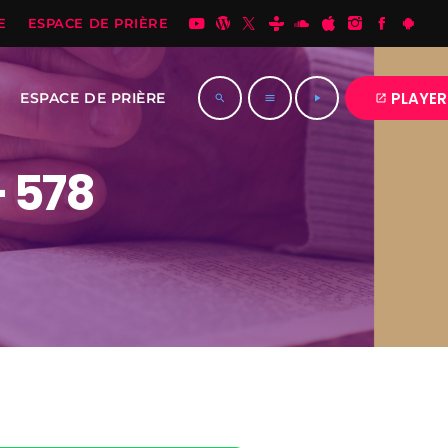
E
ESPACE DE PRIÈRE
PLAYER
ESPACE DE PRIÈRE
open_in_new
search
menu
play_arrow
– 578