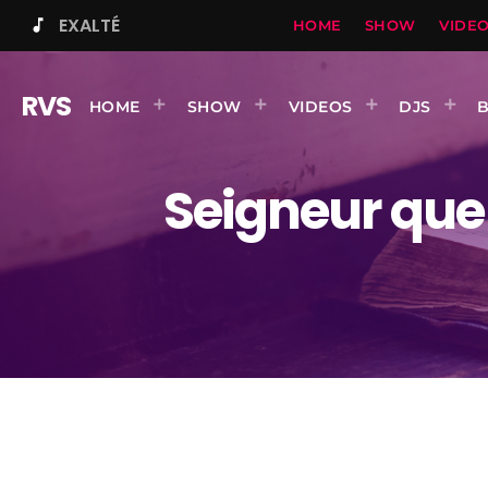
EXALTÉ
music_note
HOME
SHOW
VIDE
RVS
HOME
SHOW
VIDEOS
DJS
Seigneur que 